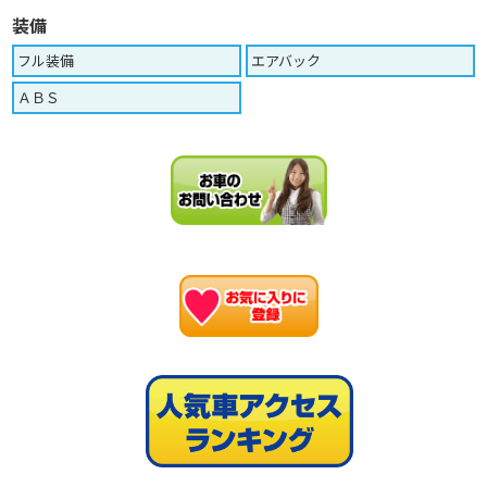
装備
フル装備
エアバック
ＡＢＳ
お