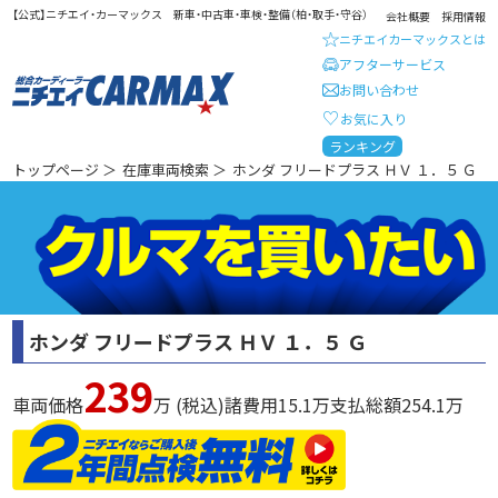
【公式】ニチエイ・カーマックス 新車・中古車・車検・整備（柏・取手・守谷）
会社概要
採用情報
ニチエイカーマックスとは
アフターサービス
お問い合わせ
お気に入り
総合カーディーラー ニチエイ・
ランキング
トップページ
＞
在庫車両検索
＞
ホンダ フリードプラス ＨＶ １．５ Ｇ
ホンダ フリードプラス ＨＶ １．５ Ｇ
239
車両価格
万 (税込)
諸費用
15.1
万
支払総額
254.1
万