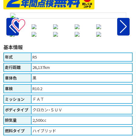
♡
基本情報
年式
R5
走行距離
26,137km
車体色
黒
車検
R10.2
ミッション
ＦＡＴ
ボディタイプ
クロカン・ＳＵＶ
排気量
2,500cc
燃料タイプ
ハイブリッド