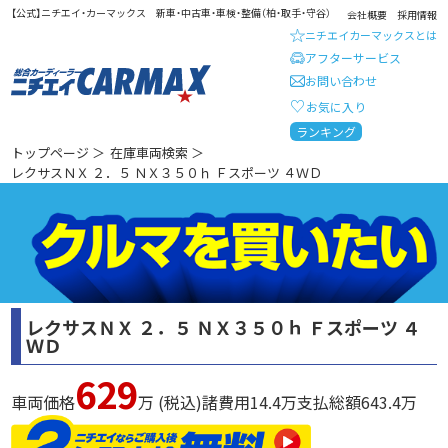
【公式】ニチエイ・カーマックス 新車・中古車・車検・整備（柏・取手・守谷）
会社概要
採用情報
ニチエイカーマックスとは
アフターサービス
お問い合わせ
お気に入り
総合カーディーラー ニチエイ・
ランキング
トップページ
＞
在庫車両検索
＞
レクサスＮＸ ２．５ ＮＸ３５０ｈ Ｆスポーツ ４ＷＤ
レクサスＮＸ ２．５ ＮＸ３５０ｈ Ｆスポーツ ４
ＷＤ
629
車両価格
万 (税込)
諸費用
14.4
万
支払総額
643.4
万