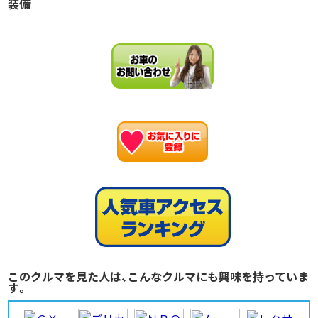
装備
お
このクルマを見た人は、こんなクルマにも興味を持っていま
す。