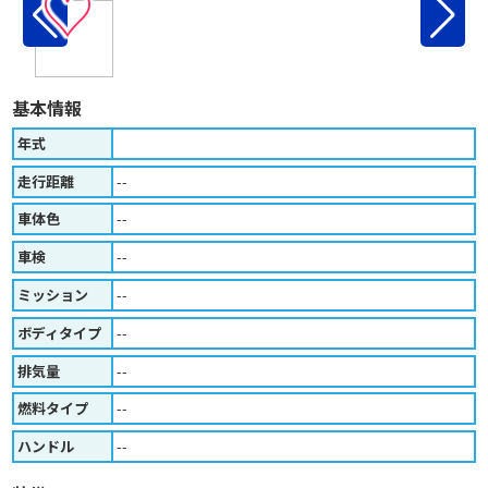
♡
基本情報
年式
走行距離
--
車体色
--
車検
--
ミッション
--
ボディタイプ
--
排気量
--
燃料タイプ
--
ハンドル
--