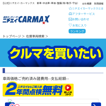
【公式】ニチエイ・カーマックス 新車・中古車・車検・整備（柏・取手・守谷）
会社概要
採用情報
ニチエイカーマックスとは
アフターサービス
お問い合わせ
お気に入り
総合カーディーラー ニチエイ・
ランキング
トップページ
＞
在庫車両検索
＞
車両価格
ご売約済み
諸費用
--
支払総額
--