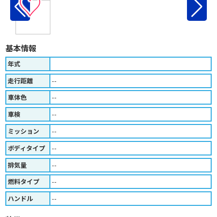
♡
基本情報
年式
走行距離
--
車体色
--
車検
--
ミッション
--
ボディタイプ
--
排気量
--
燃料タイプ
--
ハンドル
--