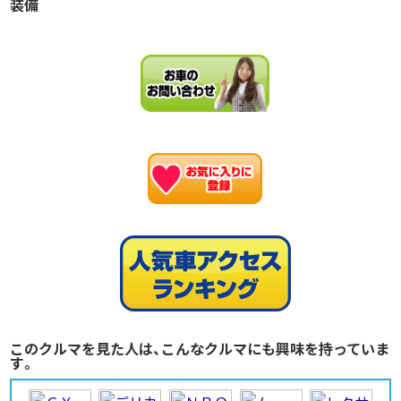
装備
お
このクルマを見た人は、こんなクルマにも興味を持っていま
す。