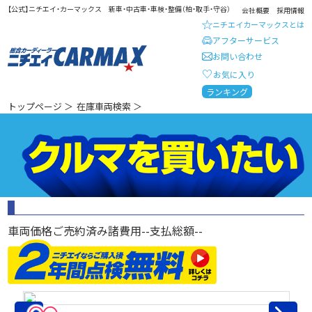
【公式】ニチエイ・カーマックス 新車・中古車・車検・整備（柏・取手・守谷）
会社概要
採用情報
ニチエイカーマックスとは
アフターサービス
お問い合わせ
お気に入り
総合カーディーラー ニチエイ・
ランキング
トップページ
＞
在庫車両検索
＞
車両価格
ご売約済み
諸費用
--
支払総額
--