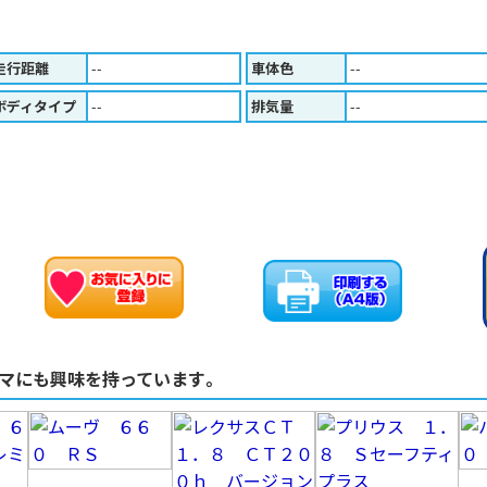
走行距離
--
車体色
--
ボディタイプ
--
排気量
--
お車のお問い合わせ
お気に入りに追加
マにも興味を持っています。