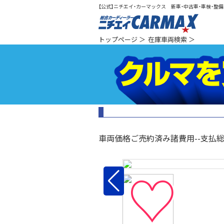
【公式】ニチエイ・カーマックス 新車・中古車・車検・整備（
総合カ
トップページ
＞
在庫車両検索
＞
車両価格
ご売約済み
諸費用
--
支払
♡