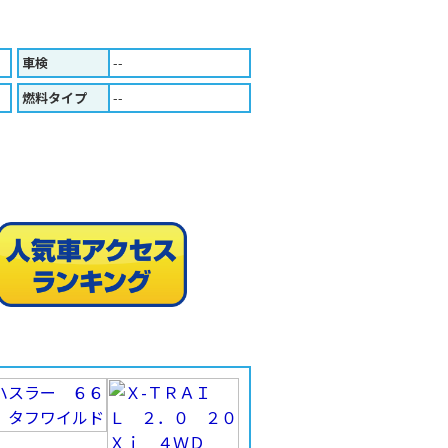
車検
--
燃料タイプ
--
人気車ア
印刷する（Ａ４版）