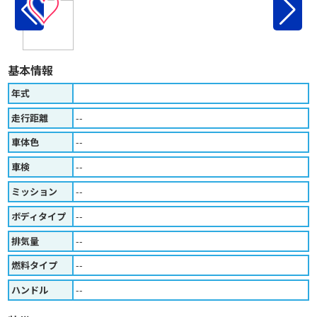
♡
基本情報
年式
走行距離
--
車体色
--
車検
--
ミッション
--
ボディタイプ
--
排気量
--
燃料タイプ
--
ハンドル
--