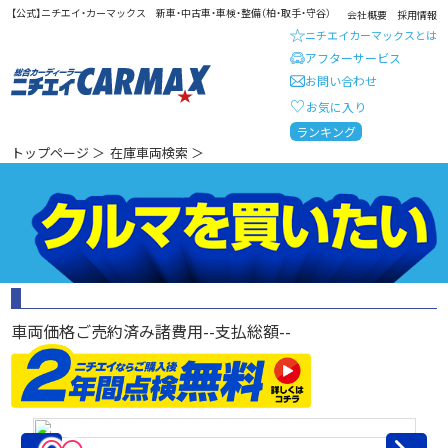
【公式】ニチエイ・カーマックス 新車・中古車・車検・整備（柏・取手・守谷）
会社概要
採用情報
ニチエイカーマックスとは
アフターサービス
お問い合わせ
お気に入り
総合カーディーラー ニチエイ・
ランキング
トップページ
＞
在庫車両検索
＞
車両価格
ご売約済み
諸費用
--
支払総額
--