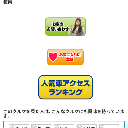
装備
お
このクルマを見た人は、こんなクルマにも興味を持っていま
す。