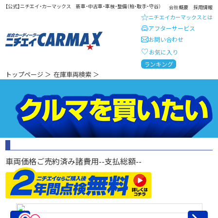
【公式】ニチエイ・カーマックス 新車・中古車・車検・整備（柏・取手・守谷）
会社概要
採用情報
ニチエイカーマックスとは
アフターサービス
お問い合わせ
お気に入り
総合カーディーラー ニチエイ・
ランキング
トップページ
＞
在庫車両検索
＞
車両価格
ご売約済み
諸費用
--
支払総額
--