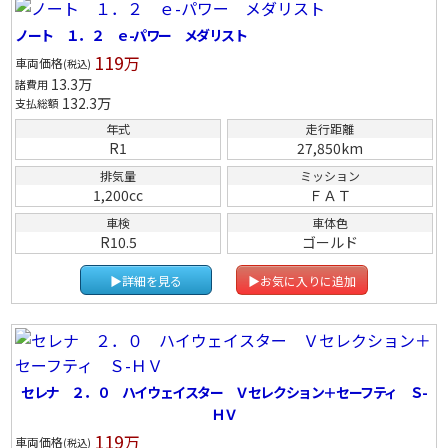
ノート １．２ ｅ-パワー メダリスト
119
万
車両価格
(税込)
13.3
万
諸費用
132.3
万
支払総額
年式
走行距離
R1
27,850km
排気量
ミッション
1,200cc
ＦＡＴ
車検
車体色
R10.5
ゴールド
▶詳細を見る
▶お気に入りに追加
セレナ ２．０ ハイウェイスター Ｖセレクション＋セーフティ Ｓ-
ＨＶ
119
万
車両価格
(税込)