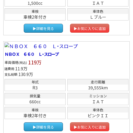
1,500cc
ＩＡＴ
車検
車体色
車検2年付き
Ｌブルー
▶詳細を見る
▶お気に入りに追加
ＮＢＯＸ ６６０ Ｌ・スロープ
119
万
車両価格
(税込)
11.9
万
諸費用
130.9
万
支払総額
年式
走行距離
R3
39,555km
排気量
ミッション
660cc
ＩＡＴ
車検
車体色
車検2年付き
ピンクＩＩ
▶詳細を見る
▶お気に入りに追加