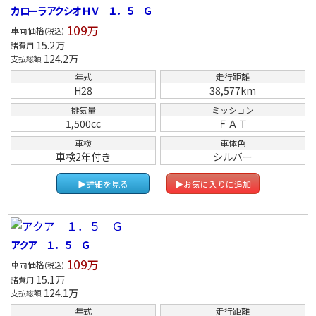
カローラアクシオＨＶ １．５ Ｇ
109
万
車両価格
(税込)
15.2
万
諸費用
124.2
万
支払総額
年式
走行距離
H28
38,577km
排気量
ミッション
1,500cc
ＦＡＴ
車検
車体色
車検2年付き
シルバー
▶詳細を見る
▶お気に入りに追加
アクア １．５ Ｇ
109
万
車両価格
(税込)
15.1
万
諸費用
124.1
万
支払総額
年式
走行距離