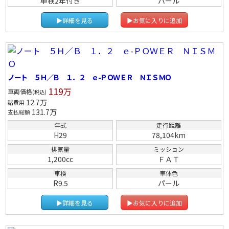
車検2年付き
パール
▶詳細を見る
▶お気に入りに追加
ノート ５Ｈ／Ｂ １．２ ｅ-ＰＯＷＥＲ ＮＩＳＭＯ
119
万
車両価格
(税込)
12.7
万
諸費用
131.7
万
支払総額
年式
走行距離
H29
78,104km
排気量
ミッション
1,200cc
ＦＡＴ
車検
車体色
R9.5
パール
▶詳細を見る
▶お気に入りに追加