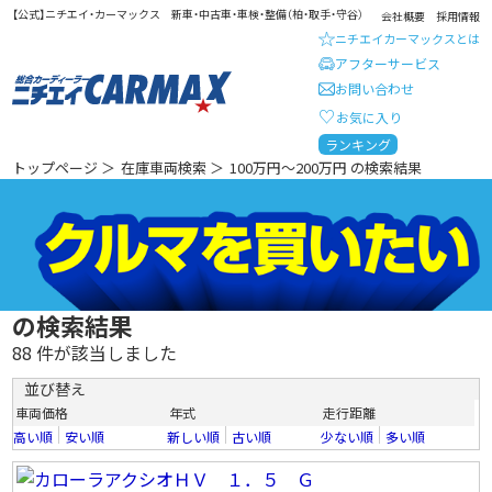
【公式】ニチエイ・カーマックス 新車・中古車・車検・整備（柏・取手・守谷）
会社概要
採用情報
ニチエイカーマックスとは
アフターサービス
お問い合わせ
お気に入り
総合カーディーラー ニチエイ・
ランキング
トップページ
＞
在庫車両検索
＞
100万円～200万円 の検索結果
の検索結果
88
件が該当しました
並び替え
車両価格
年式
走行距離
高い順
安い順
新しい順
古い順
少ない順
多い順