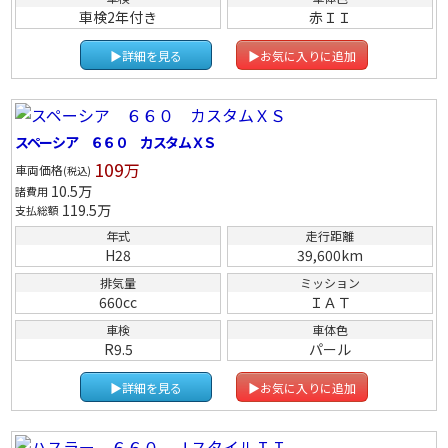
車検2年付き
赤ＩＩ
▶詳細を見る
▶お気に入りに追加
スペーシア ６６０ カスタムＸＳ
109
万
車両価格
(税込)
10.5
万
諸費用
119.5
万
支払総額
年式
走行距離
H28
39,600km
排気量
ミッション
660cc
ＩＡＴ
車検
車体色
R9.5
パール
▶詳細を見る
▶お気に入りに追加