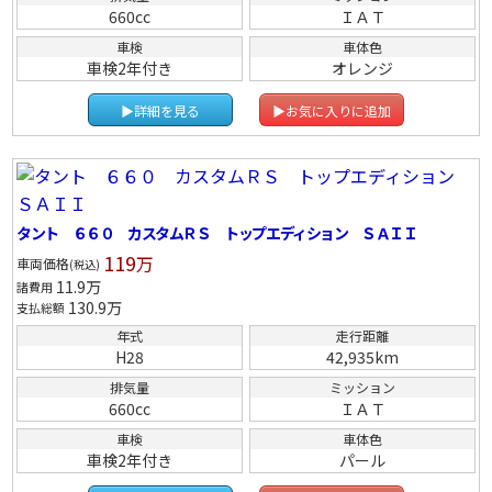
660cc
ＩＡＴ
車検
車体色
車検2年付き
オレンジ
▶詳細を見る
▶お気に入りに追加
タント ６６０ カスタムＲＳ トップエディション ＳＡＩＩ
119
万
車両価格
(税込)
11.9
万
諸費用
130.9
万
支払総額
年式
走行距離
H28
42,935km
排気量
ミッション
660cc
ＩＡＴ
車検
車体色
車検2年付き
パール