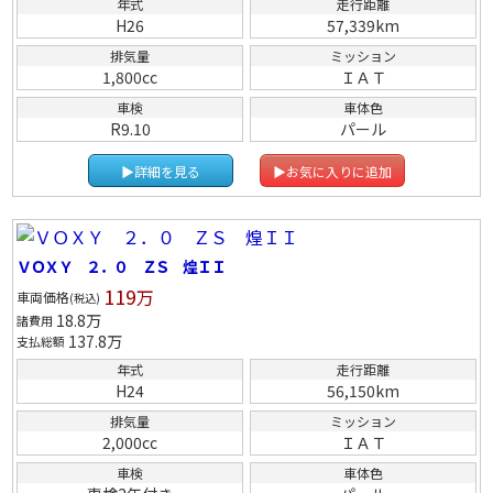
年式
走行距離
H26
57,339km
排気量
ミッション
1,800cc
ＩＡＴ
車検
車体色
R9.10
パール
▶詳細を見る
▶お気に入りに追加
ＶＯＸＹ ２．０ ＺＳ 煌ＩＩ
119
万
車両価格
(税込)
18.8
万
諸費用
137.8
万
支払総額
年式
走行距離
H24
56,150km
排気量
ミッション
2,000cc
ＩＡＴ
車検
車体色