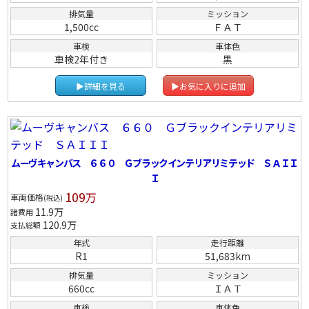
排気量
ミッション
1,500cc
ＦＡＴ
車検
車体色
車検2年付き
黒
▶詳細を見る
▶お気に入りに追加
ムーヴキャンバス ６６０ Ｇブラックインテリアリミテッド ＳＡＩＩ
Ｉ
109
万
車両価格
(税込)
11.9
万
諸費用
120.9
万
支払総額
年式
走行距離
R1
51,683km
排気量
ミッション
660cc
ＩＡＴ
車検
車体色