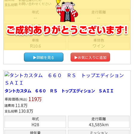
お問い合わせください
支払総額
年式
走行距離
--
--
排気量
ミッション
--
ＩＡＴ
車検
車体色
R10.6
ワイン
▶詳細を見る
▶お気に入りに追加
タントカスタム ６６０ ＲＳ トップエディション ＳＡＩＩ
119
万
車両価格
(税込)
11.8
万
諸費用
130.8
万
支払総額
年式
走行距離
H28
43,585km
排気量
ミッション