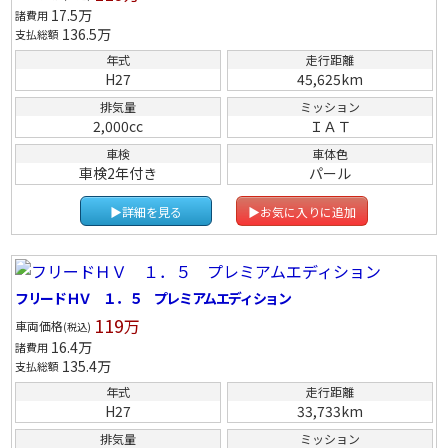
17.5
万
諸費用
136.5
万
支払総額
年式
走行距離
H27
45,625km
排気量
ミッション
2,000cc
ＩＡＴ
車検
車体色
車検2年付き
パール
▶詳細を見る
▶お気に入りに追加
フリードＨＶ １．５ プレミアムエディション
119
万
車両価格
(税込)
16.4
万
諸費用
135.4
万
支払総額
年式
走行距離
H27
33,733km
排気量
ミッション