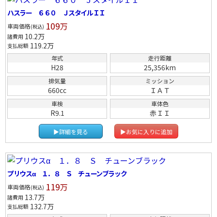
ハスラー ６６０ ＪスタイルＩＩ
109
万
車両価格
(税込)
10.2
万
諸費用
119.2
万
支払総額
年式
走行距離
H28
25,356km
排気量
ミッション
660cc
ＩＡＴ
車検
車体色
R9.1
赤ＩＩ
▶詳細を見る
▶お気に入りに追加
プリウスα １．８ Ｓ チューンブラック
119
万
車両価格
(税込)
13.7
万
諸費用
132.7
万
支払総額