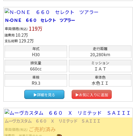
Ｎ-ＯＮＥ ６６０ セレクト ツアラー
119
万
車両価格
(税込)
10.2
万
諸費用
129.2
万
支払総額
年式
走行距離
H30
20,280km
排気量
ミッション
660cc
ＩＡＴ
車検
車体色
R9.3
水色ＩＩ
▶詳細を見る
▶お気に入りに追加
ムーヴカスタム ６６０ Ｘ リミテッド ＳＡＩＩＩ
ご売約済み
車両価格
(税込)
諸費用
新着在庫のため