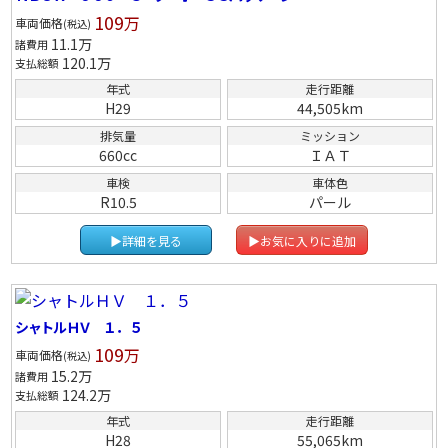
109
万
車両価格
(税込)
11.1
万
諸費用
120.1
万
支払総額
年式
走行距離
H29
44,505km
排気量
ミッション
660cc
ＩＡＴ
車検
車体色
R10.5
パール
▶詳細を見る
▶お気に入りに追加
シャトルＨＶ １．５
109
万
車両価格
(税込)
15.2
万
諸費用
124.2
万
支払総額
年式
走行距離
H28
55,065km