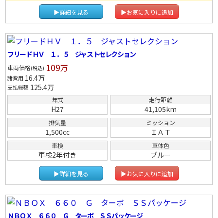
▶詳細を見る
▶お気に入りに追加
フリードＨＶ １．５ ジャストセレクション
109
万
車両価格
(税込)
16.4
万
諸費用
125.4
万
支払総額
年式
走行距離
H27
41,105km
排気量
ミッション
1,500cc
ＩＡＴ
車検
車体色
車検2年付き
ブルー
▶詳細を見る
▶お気に入りに追加
ＮＢＯＸ ６６０ Ｇ ターボ ＳＳパッケージ