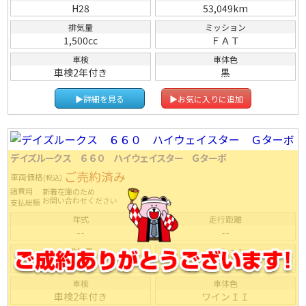
H28
53,049km
排気量
ミッション
1,500cc
ＦＡＴ
車検
車体色
車検2年付き
黒
▶詳細を見る
▶お気に入りに追加
デイズルークス ６６０ ハイウェイスター Ｇターボ
ご売約済み
車両価格
(税込)
諸費用
新着在庫のため
お問い合わせください
支払総額
年式
走行距離
--
--
排気量
ミッション
--
ＩＡＴ
車検
車体色
車検2年付き
ワインＩＩ