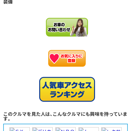
装備
お
このクルマを見た人は、こんなクルマにも興味を持っていま
す。