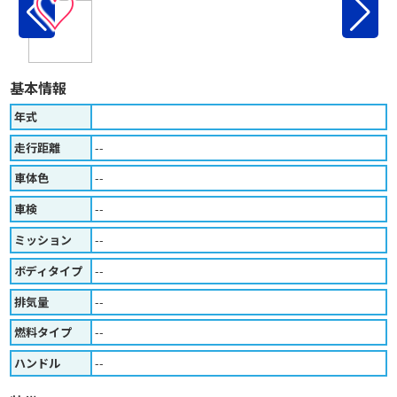
♡
基本情報
年式
走行距離
--
車体色
--
車検
--
ミッション
--
ボディタイプ
--
排気量
--
燃料タイプ
--
ハンドル
--