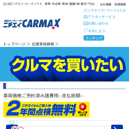
【公式】ニチエイ・カーマックス 新車・中古車・車検・整備（柏・取手・守谷）
会社概要
採用情報
ニチエイカーマックスとは
アフターサービス
お問い合わせ
お気に入り
総合カーディーラー ニチエイ・
ランキング
トップページ
＞
在庫車両検索
＞
車両価格
ご売約済み
諸費用
--
支払総額
--