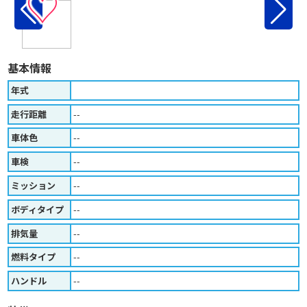
♡
基本情報
年式
走行距離
--
車体色
--
車検
--
ミッション
--
ボディタイプ
--
排気量
--
燃料タイプ
--
ハンドル
--