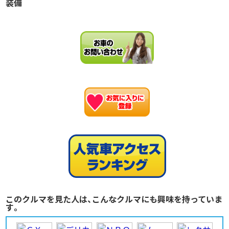
装備
お
このクルマを見た人は、こんなクルマにも興味を持っていま
す。