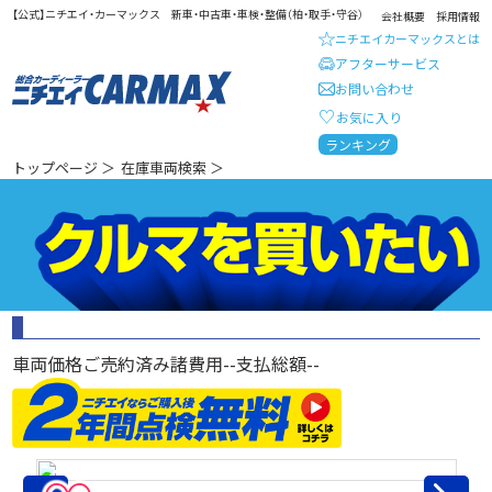
【公式】ニチエイ・カーマックス 新車・中古車・車検・整備（柏・取手・守谷）
会社概要
採用情報
ニチエイカーマックスとは
アフターサービス
お問い合わせ
お気に入り
総合カーディーラー ニチエイ・
ランキング
トップページ
＞
在庫車両検索
＞
車両価格
ご売約済み
諸費用
--
支払総額
--