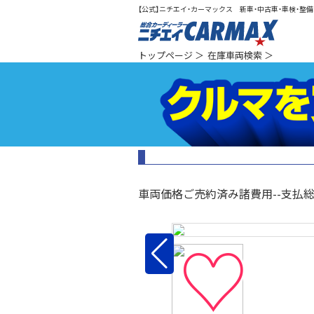
【公式】ニチエイ・カーマックス 新車・中古車・車検・整備（
総合カ
トップページ
＞
在庫車両検索
＞
車両価格
ご売約済み
諸費用
--
支払
♡