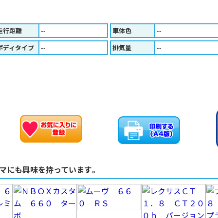
走行距離
--
車体色
--
ボディタイプ
--
排気量
--
お車のお問い合わせ
お気に入りに追加
マにも興味を持っています。