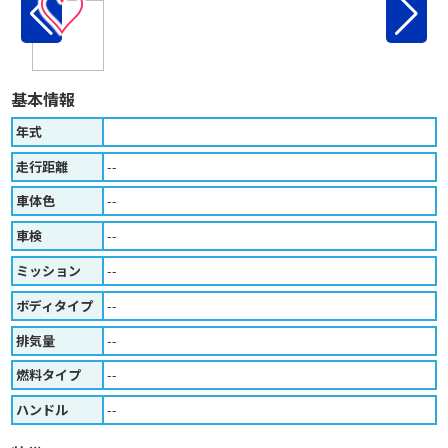
♡
基本情報
年式
走行距離
--
車体色
--
車検
--
ミッション
--
ボディタイプ
--
排気量
--
燃料タイプ
--
ハンドル
--