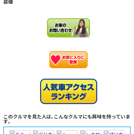
装備
お
このクルマを見た人は、こんなクルマにも興味を持っていま
す。