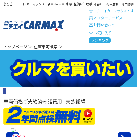
【公式】ニチエイ・カーマックス 新車・中古車・車検・整備（柏・取手・守谷）
会社概要
採用情報
ニチエイカーマックスとは
アフターサービス
お問い合わせ
お気に入り
総合カーディーラー ニチエイ・
ランキング
トップページ
＞
在庫車両検索
＞
車両価格
ご売約済み
諸費用
--
支払総額
--