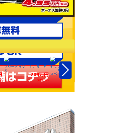
フリードＨＶ １．５ Ｅ
セレナ １．２ ｅ：パワ
Ｘ
ー オーテック スポーツ
円
209万円
スペック
298万円
ミ)
(消費税コミ)
ピクシススペース ６
(消費税コミ)
０ Ｌ
4
(消