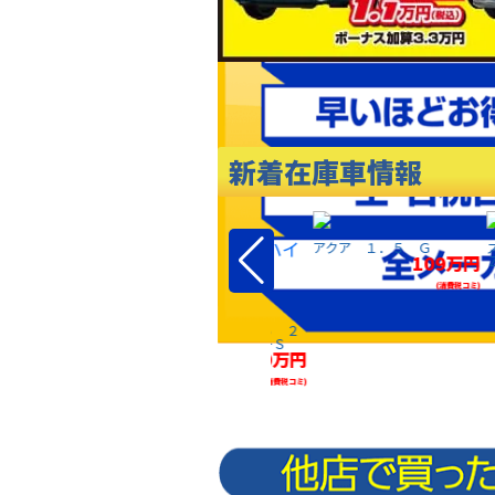
新着在庫車情報
トカスタム ６６０
アクア １．５ Ｇ
109万円
 エコアイドル非装着
179万円
(消費税コミ)
(消費税コミ)
エルグランド ２．５ ２
５０ハイウェイスターＳ
209万円
(消費税コミ)