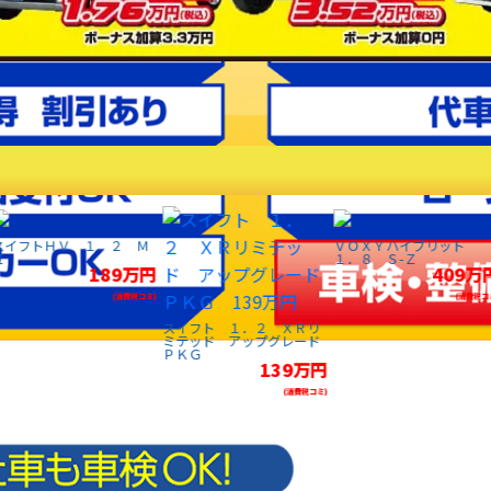
スイフトＨＶ １．２ Ｍ
ＶＯＸＹハイブリット
Ｚ
１．８ Ｓ-Ｚ
189万円
409万
(消費税コミ)
(消費税コ
スイフト １．２ ＸＲリ
ミテッド アップグレード
ＰＫＧ
139万円
(消費税コミ)