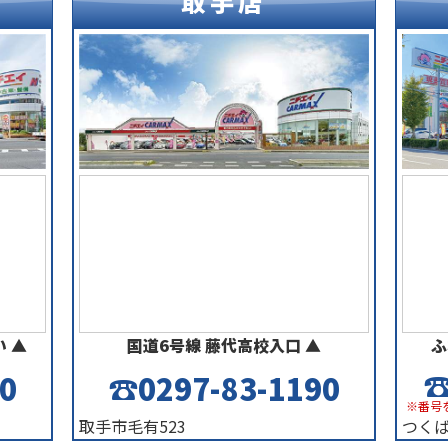
取手店
 ▲
国道6号線 藤代高校入口 ▲
ふ
☎
0
☎0297-83-1190
※番号
取手市毛有523
つくば