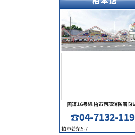
柏本店
国道16号線 柏市西部消防署向い
☎04-7132-119
柏市若柴5-7