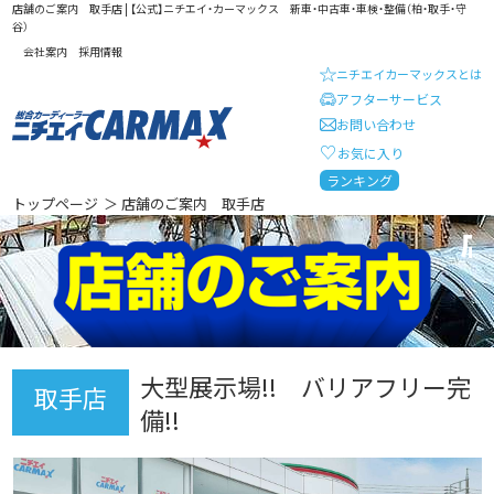
店舗のご案内 取手店 | 【公式】ニチエイ・カーマックス 新車・中古車・車検・整備（柏・取手・守
谷）
会社案内
採用情報
ニチエイカーマックスとは
アフターサービス
お問い合わせ
お気に入り
総合カーディーラー ニチエイ・
ランキング
トップページ
＞ 店舗のご案内 取手店
店
大型展示場!! バリアフリー完
取手店
備!!