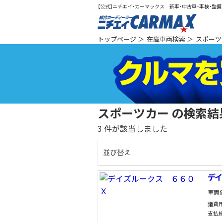
【公式】ニチエイ・カーマックス 新車・中古車・車検・整備（
総合カ
トップページ
＞
在庫車両検索
＞
スポーツ
スポーツカー の検索結
3
件が該当しました
並び替え
デイ
車両
諸費
支払