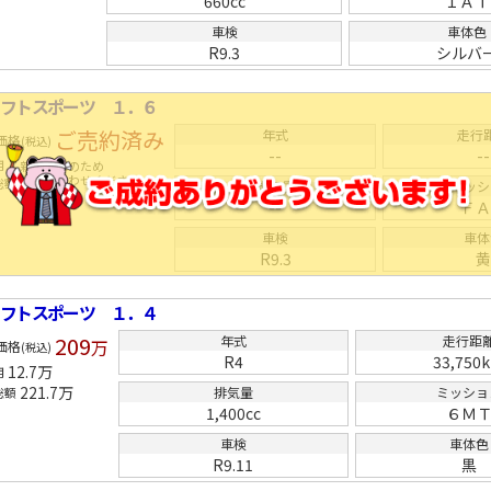
660cc
ＩＡＴ
車検
車体色
R9.3
シルバ
イフトスポーツ １．６
ご売約済み
年式
走行
価格
(税込)
--
--
用
新着在庫のため
お問い合わせください
総額
排気量
ミッシ
--
Ｆ
車検
車体
R9.3
イフトスポーツ １．４
209
年式
走行距
万
価格
(税込)
R4
33,750
12.7
万
用
221.7
万
排気量
ミッショ
総額
1,400cc
６Ｍ
車検
車体色
R9.11
黒