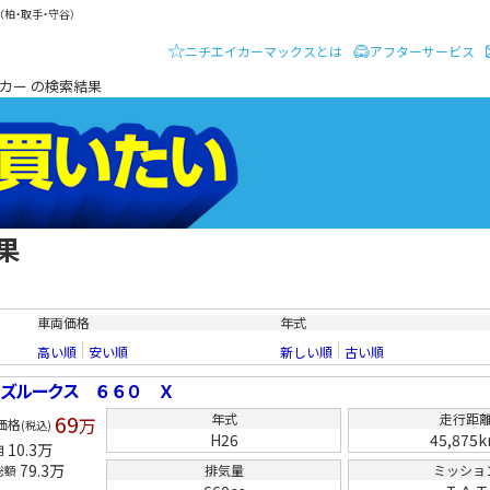
柏・取手・守谷）
ニチエイカーマックスとは
アフターサービス
ーディーラー ニチエイ・カーマックス
カー の検索結果
果
クルマを買いたい
車両価格
年式
高い順
安い順
新しい順
古い順
ズルークス ６６０ Ｘ
69
年式
走行距
万
価格
(税込)
H26
45,875
10.3
万
用
79.3
万
排気量
ミッショ
総額