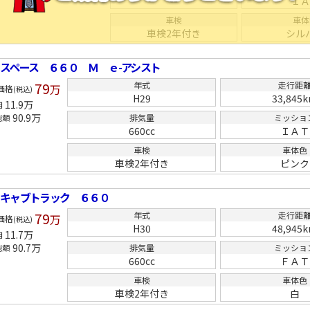
--
Ｉ
車検
車体
車検2年付き
シル
スペース ６６０ Ｍ ｅ-アシスト
79
年式
走行距
万
価格
(税込)
H29
33,845
11.9
万
用
90.9
万
排気量
ミッショ
総額
660cc
ＩＡＴ
車検
車体色
車検2年付き
ピンク
ニキャブトラック ６６０
79
年式
走行距
万
価格
(税込)
H30
48,945
11.7
万
用
90.7
万
排気量
ミッショ
総額
660cc
ＦＡＴ
車検
車体色
車検2年付き
白