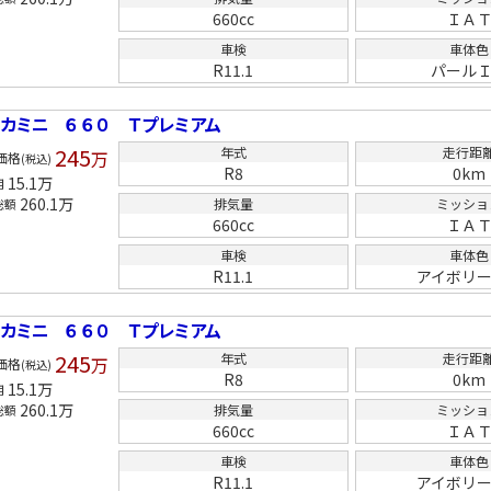
660cc
ＩＡ
車検
車体色
R11.1
パール
リカミニ ６６０ Ｔプレミアム
245
年式
走行距
万
価格
(税込)
R8
0km
15.1
万
用
260.1
万
排気量
ミッショ
総額
660cc
ＩＡ
車検
車体色
R11.1
アイボリ
リカミニ ６６０ Ｔプレミアム
245
年式
走行距
万
価格
(税込)
R8
0km
15.1
万
用
260.1
万
排気量
ミッショ
総額
660cc
ＩＡ
車検
車体色
R11.1
アイボリ