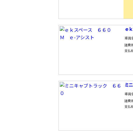
ｅｋ
車両
諸費
支払
ミ
車両
諸費
支払