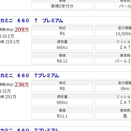
車検
車体色
車検2年付き
パー
リカミニ ６６０ Ｔ プレミアム
209
年式
走行距
万
価格
(税込)
R5
12,505
10.1
万
用
219.1
万
排気量
ミッショ
総額
660cc
ＩＡ
車検
車体色
R8.12
パール
リカミニ ６６０ Ｔプレミアム
236
年式
走行距
万
価格
(税込)
R8
0km
15
万
用
251
万
排気量
ミッショ
総額
660cc
ＩＡ
車検
車体色
R11.1
黒
リカミニ ６６０ Ｔプレミアム