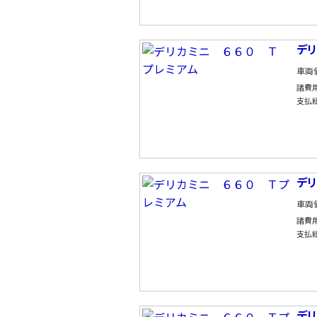
デ
車両
諸費
支払
デ
車両
諸費
支払
デ