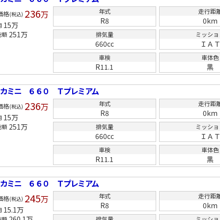
236
年式
走行距
万
価格
(税込)
R8
0km
15
万
用
251
万
排気量
ミッショ
総額
660cc
ＩＡ
車検
車体色
R11.1
黒
リカミニ ６６０ Ｔプレミアム
236
年式
走行距
万
価格
(税込)
R8
0km
15
万
用
251
万
排気量
ミッショ
総額
660cc
ＩＡ
車検
車体色
R11.1
黒
リカミニ ６６０ Ｔプレミアム
245
年式
走行距
万
価格
(税込)
R8
0km
15.1
万
用
260.1
万
排気量
ミッショ
総額