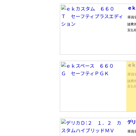
ｅｋ
車両
諸費
支払
ｅｋ
車両
諸費
支払
デリ
車両