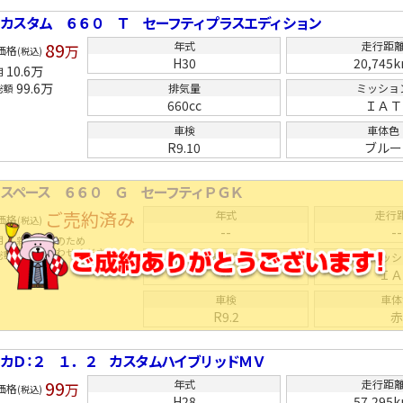
カスタム ６６０ Ｔ セーフティプラスエディション
89
年式
走行距
万
価格
(税込)
H30
20,745
10.6
万
用
99.6
万
排気量
ミッショ
総額
660cc
ＩＡＴ
車検
車体色
R9.10
ブルー
スペース ６６０ Ｇ セーフティＰＧＫ
ご売約済み
年式
走行
価格
(税込)
--
--
用
新着在庫のため
お問い合わせください
総額
排気量
ミッシ
--
Ｉ
車検
車体
R9.2
カＤ：２ １．２ カスタムハイブリッドＭＶ
99
年式
走行距
万
価格
(税込)
H28
57,295