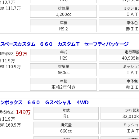
12.7
万
用
111.7
万
排気量
ミッショ
総額
1,200cc
ＩＡＴ
車検
車体色
R9.2
赤ＩＩ
スペースカスタム ６６０ カスタムＴ セーフティパッケージ
99
年式
走行距
万
価格
(税込)
H29
40,995
11.9
万
用
110.9
万
排気量
ミッショ
総額
660cc
ＩＡＴ
車検
車体色
車検2年付き
赤ＩＩ
ンボックス ６６０ Ｇスペシャル ４ＷＤ
149
年式
走行距
万
価格
(税込)
R1
32,010
11.9
万
用
160.9
万
排気量
ミッショ
総額
660cc
ＩＡ