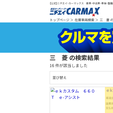
【公式】ニチエイ・カーマックス 新車・中古車・車検・整備（
総合カ
トップページ
＞
在庫車両検索
＞
三 菱 
三 菱 の検索結果
16
件が該当しました
並び替え
ｅｋ
車両
諸費
支払