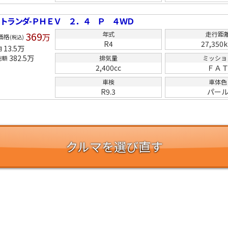
トランダ-ＰＨＥＶ ２．４ Ｐ ４ＷＤ
369
年式
走行距
万
価格
(税込)
R4
27,350
13.5
万
用
382.5
万
排気量
ミッショ
総額
2,400cc
ＦＡ
車検
車体色
R9.3
パー
クルマを選び直す