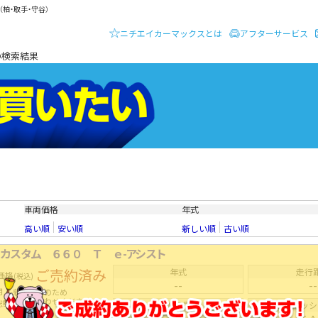
柏・取手・守谷）
ニチエイカーマックスとは
アフターサービス
ーディーラー ニチエイ・カーマックス
の検索結果
クルマを買いたい
車両価格
年式
高い順
安い順
新しい順
古い順
カスタム ６６０ Ｔ ｅ-アシスト
ご売約済み
年式
走行
価格
(税込)
--
--
用
新着在庫のため
お問い合わせください
総額
排気量
ミッシ