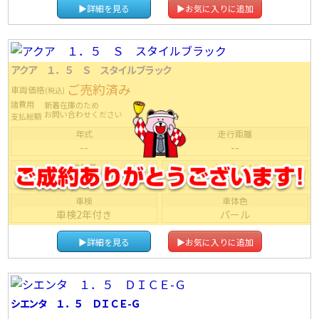
▶詳細を見る
▶お気に入りに追加
アクア １．５ Ｓ スタイルブラック
ご売約済み
車両価格
(税込)
諸費用
新着在庫のため
お問い合わせください
支払総額
年式
走行距離
--
--
排気量
ミッション
--
ＦＡＴ
車検
車体色
車検2年付き
パール
▶詳細を見る
▶お気に入りに追加
シエンタ １．５ ＤＩＣＥ-Ｇ