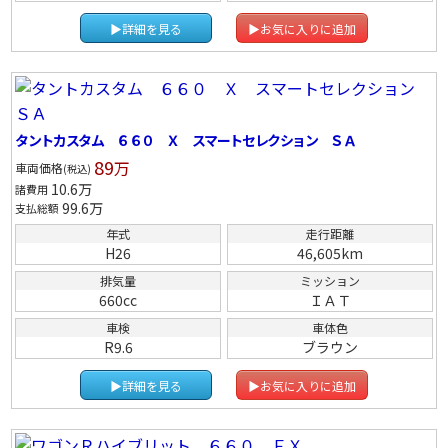
▶詳細を見る
▶お気に入りに追加
タントカスタム ６６０ Ｘ スマートセレクション ＳＡ
89
万
車両価格
(税込)
10.6
万
諸費用
99.6
万
支払総額
年式
走行距離
H26
46,605km
排気量
ミッション
660cc
ＩＡＴ
車検
車体色
R9.6
ブラウン
▶詳細を見る
▶お気に入りに追加