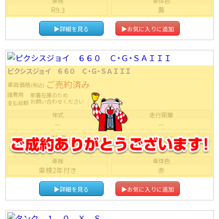
車検
車体色
R9.3
黄
▶詳細を見る
▶お気に入りに追加
ピクシスジョイ ６６０ Ｃ・Ｇ・ＳＡＩＩＩ
ご売約済み
車両価格
(税込)
諸費用
新着在庫のため
お問い合わせください
支払総額
年式
走行距離
--
--
排気量
ミッション
--
ＩＡＴ
車検
車体色
車検2年付き
赤
▶詳細を見る
▶お気に入りに追加