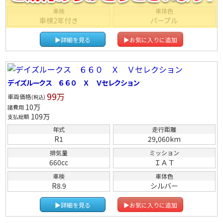
車検
車体色
車検2年付き
パープル
▶詳細を見る
▶お気に入りに追加
デイズルークス ６６０ Ｘ Ｖセレクション
99
万
車両価格
(税込)
10
万
諸費用
109
万
支払総額
年式
走行距離
R1
29,060km
排気量
ミッション
660cc
ＩＡＴ
車検
車体色
R8.9
シルバー
▶詳細を見る
▶お気に入りに追加