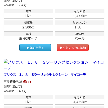
19.4
万
諸費用
117.4
万
支払総額
年式
走行距離
H25
60,473km
排気量
ミッション
2,500cc
ＦＡＴ
車検
車体色
車検2年付き
パール
▶詳細を見る
▶お気に入りに追加
プリウス １．８ Ｓツーリングセレクション マイコーデ
99
万
車両価格
(税込)
15.7
万
諸費用
114.7
万
支払総額
年式
走行距離
H25
64,435km