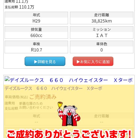
11.1
万
諸費用
110.1
万
支払総額
年式
走行距離
H29
38,825km
排気量
ミッション
660cc
ＩＡＴ
車検
車体色
R10.7
0
▶詳細を見る
▶お気に入りに追加
デイズルークス ６６０ ハイウェイスター Ｘターボ
ご売約済み
車両価格
(税込)
諸費用
新着在庫のため
お問い合わせください
支払総額
年式
走行距離
--
--
排気量
ミッション
--
ＩＡＴ