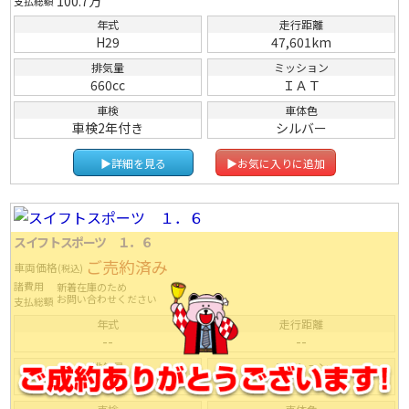
100.7
万
支払総額
年式
走行距離
H29
47,601km
排気量
ミッション
660cc
ＩＡＴ
車検
車体色
車検2年付き
シルバー
▶詳細を見る
▶お気に入りに追加
スイフトスポーツ １．６
ご売約済み
車両価格
(税込)
諸費用
新着在庫のため
お問い合わせください
支払総額
年式
走行距離
--
--
排気量
ミッション
--
ＦＡＴ