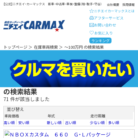
【公式】ニチエイ・カーマックス 新車・中古車・車検・整備（柏・取手・守谷）
会社概要
採用情報
ニチエイカーマックスとは
アフターサービス
お問い合わせ
お気に入り
総合カーディーラー ニチエイ・
ランキング
トップページ
＞
在庫車両検索
＞
～100万円 の検索結果
の検索結果
71
件が該当しました
並び替え
車両価格
年式
走行距離
高い順
安い順
新しい順
古い順
少ない順
多い順