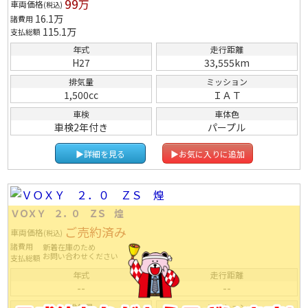
99
万
車両価格
(税込)
16.1
万
諸費用
115.1
万
支払総額
年式
走行距離
H27
33,555km
排気量
ミッション
1,500cc
ＩＡＴ
車検
車体色
車検2年付き
パープル
▶詳細を見る
▶お気に入りに追加
ＶＯＸＹ ２．０ ＺＳ 煌
ご売約済み
車両価格
(税込)
諸費用
新着在庫のため
お問い合わせください
支払総額
年式
走行距離
--
--
排気量
ミッション