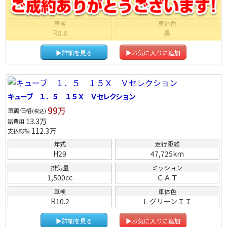
--
ＩＡＴ
車検
車体色
R8.8
黒
▶詳細を見る
▶お気に入りに追加
キューブ １．５ １５Ｘ Ｖセレクション
99
万
車両価格
(税込)
13.3
万
諸費用
112.3
万
支払総額
年式
走行距離
H29
47,725km
排気量
ミッション
1,500cc
ＣＡＴ
車検
車体色
R10.2
ＬグリーンＩＩ
▶詳細を見る
▶お気に入りに追加