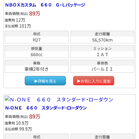
ＮＢＯＸカスタム ６６０ Ｇ・Ｌパッケージ
89
万
車両価格
(税込)
12
万
諸費用
101
万
支払総額
年式
走行距離
H27
56,570km
排気量
ミッション
660cc
ＩＡＴ
車検
車体色
車検2年付き
パールＩＩ
▶詳細を見る
▶お気に入りに追加
Ｎ-ＯＮＥ ６６０ スタンダード・ローダウン
89
万
車両価格
(税込)
10.9
万
諸費用
99.9
万
支払総額
年式
走行距離