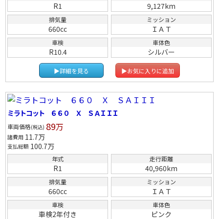
R1
9,127km
排気量
ミッション
660cc
ＩＡＴ
車検
車体色
R10.4
シルバー
▶詳細を見る
▶お気に入りに追加
ミラトコット ６６０ Ｘ ＳＡＩＩＩ
89
万
車両価格
(税込)
11.7
万
諸費用
100.7
万
支払総額
年式
走行距離
R1
40,960km
排気量
ミッション
660cc
ＩＡＴ
車検
車体色
車検2年付き
ピンク