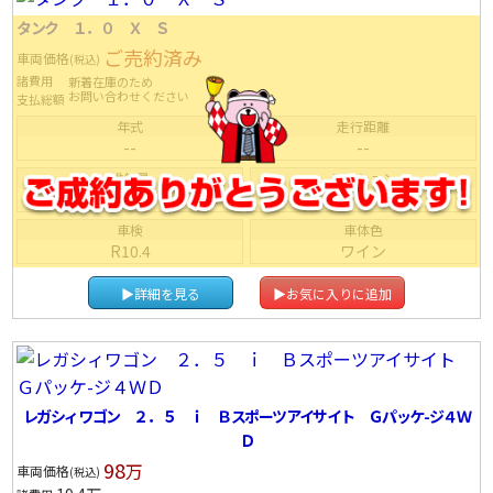
タンク １．０ Ｘ Ｓ
ご売約済み
車両価格
(税込)
諸費用
新着在庫のため
お問い合わせください
支払総額
年式
走行距離
--
--
排気量
ミッション
--
ＩＡＴ
車検
車体色
R10.4
ワイン
▶詳細を見る
▶お気に入りに追加
レガシィワゴン ２．５ ｉ Ｂスポーツアイサイト Ｇパッケ-ジ４Ｗ
Ｄ
98
万
車両価格
(税込)