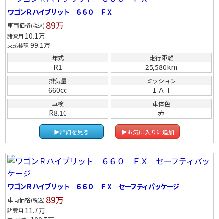
ワゴンＲハイブリット ６６０ ＦＸ
89
万
車両価格
(税込)
10.1
万
諸費用
99.1
万
支払総額
年式
走行距離
R1
25,580km
排気量
ミッション
660cc
ＩＡＴ
車検
車体色
R8.10
赤
▶詳細を見る
▶お気に入りに追加
ワゴンＲハイブリット ６６０ ＦＸ セーフティパッケージ
89
万
車両価格
(税込)
11.7
万
諸費用