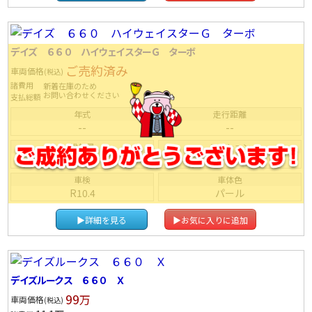
デイズ ６６０ ハイウェイスターＧ ターボ
ご売約済み
車両価格
(税込)
諸費用
新着在庫のため
お問い合わせください
支払総額
年式
走行距離
--
--
排気量
ミッション
--
ＩＡＴ
車検
車体色
R10.4
パール
▶詳細を見る
▶お気に入りに追加
デイズルークス ６６０ Ｘ
99
万
車両価格
(税込)