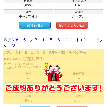
排気量
ミッション
1,800cc
ＩＡＴ
車検
車体色
車検2年付き
パープル
▶詳細を見る
▶お気に入りに追加
アクア ５Ｈ／Ｂ １．５ Ｓ スマートエントリパッケージ
ご売約済み
車両価格
(税込)
諸費用
新着在庫のため
お問い合わせください
支払総額
年式
走行距離
--
--
排気量
ミッション
--
ＦＡＴ
車検
車体色
R9.3
グレー