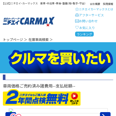
【公式】ニチエイ・カーマックス 新車・中古車・車検・整備（柏・取手・守谷）
会社概要
採用情報
ニチエイカーマックスとは
アフターサービス
お問い合わせ
お気に入り
総合カーディーラー ニチエイ・
ランキング
トップページ
＞
在庫車両検索
＞
車両価格
ご売約済み
諸費用
--
支払総額
--