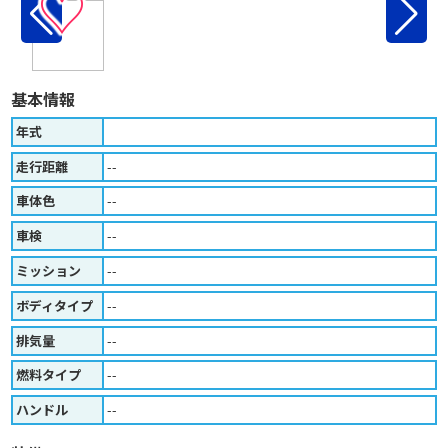
♡
基本情報
年式
走行距離
--
車体色
--
車検
--
ミッション
--
ボディタイプ
--
排気量
--
燃料タイプ
--
ハンドル
--