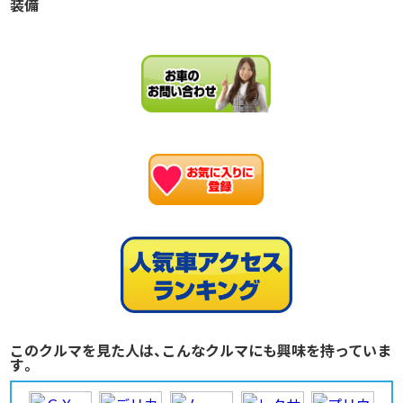
装備
お
このクルマを見た人は、こんなクルマにも興味を持っていま
す。