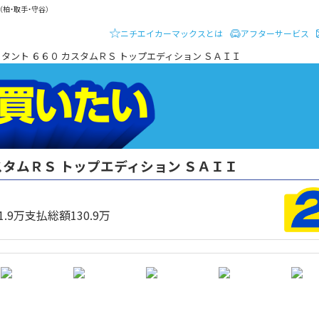
柏・取手・守谷）
ニチエイカーマックスとは
アフターサービス
ーディーラー ニチエイ・カーマックス
 タント ６６０ カスタムＲＳ トップエディション ＳＡＩＩ
スタムＲＳ トップエディション ＳＡＩＩ
クルマを買いたい
1.9
万
支払総額
130.9
万