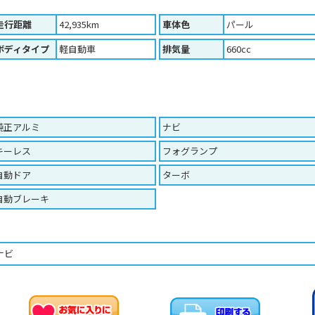
走行距離
42,935km
車体色
パール
ボディタイプ
軽自動車
排気量
660cc
純正アルミ
ナビ
キーレス
フォグランプ
自動ドア
ターボ
自動ブレーキ
ナビ
お車のお問い合わせ
お気に入りに追加