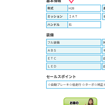
基本情報
年式
H28
ミッション
ＩＡＴ
ハンドル
右
装備
フル装備
ＡＢＳ
ＥＴＣ
ＬＥＤ
セールスポイント
☆自動ブレーキ☆低走行 ☆ターボ☆純正