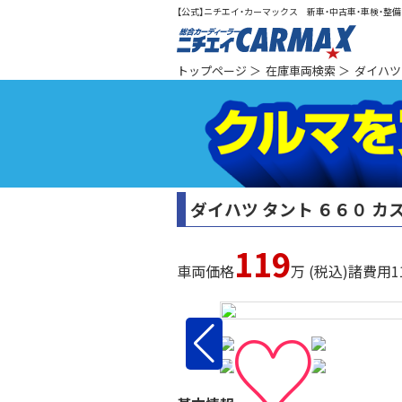
【公式】ニチエイ・カーマックス 新車・中古車・車検・整備（
総合カ
トップページ
＞
在庫車両検索
＞
ダイハツ
ダイハツ タント ６６０ カ
119
車両価格
万 (税込)
諸費用
1
♡