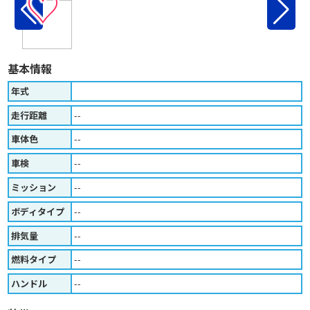
♡
基本情報
年式
走行距離
--
車体色
--
車検
--
ミッション
--
ボディタイプ
--
排気量
--
燃料タイプ
--
ハンドル
--