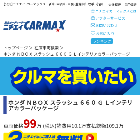
【公式】ニチエイ・カーマックス 新車・中古車・車検・整備（柏・取手・守谷）
会社概要
採用情報
ニチエイカーマックスとは
アフターサービス
お問い合わせ
お気に入り
総合カーディーラー ニチエイ・
ランキング
トップページ
＞
在庫車両検索
＞
ホンダ ＮＢＯＸ スラッシュ ６６０ Ｇ Ｌインテリアカラーパッケージ
ホンダ ＮＢＯＸ スラッシュ ６６０ Ｇ Ｌインテリ
アカラーパッケージ
99
車両価格
万 (税込)
諸費用
10.1
万
支払総額
109.1
万