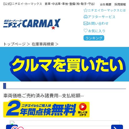
【公式】ニチエイ・カーマックス 新車・中古車・車検・整備（柏・取手・守谷）
会社概要
採用情報
ニチエイカーマックスとは
アフターサービス
お問い合わせ
お気に入り
総合カーディーラー ニチエイ・
ランキング
トップページ
＞
在庫車両検索
＞
車両価格
ご売約済み
諸費用
--
支払総額
--