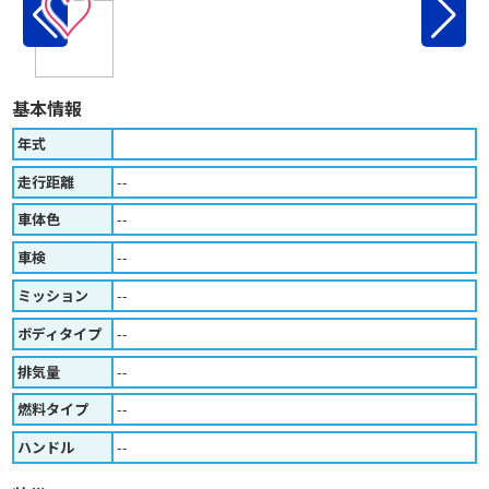
♡
基本情報
年式
走行距離
--
車体色
--
車検
--
ミッション
--
ボディタイプ
--
排気量
--
燃料タイプ
--
ハンドル
--