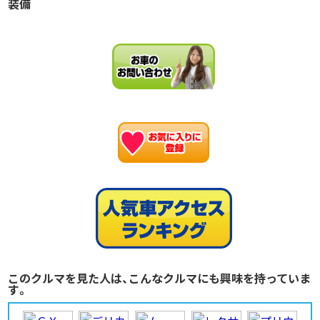
装備
お
このクルマを見た人は、こんなクルマにも興味を持っていま
す。