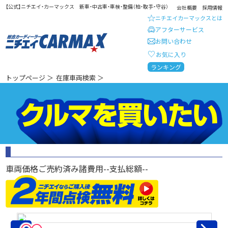
【公式】ニチエイ・カーマックス 新車・中古車・車検・整備（柏・取手・守谷）
会社概要
採用情報
ニチエイカーマックスとは
アフターサービス
お問い合わせ
お気に入り
総合カーディーラー ニチエイ・
ランキング
トップページ
＞
在庫車両検索
＞
車両価格
ご売約済み
諸費用
--
支払総額
--