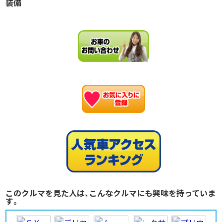
装備
お
このクルマを見た人は、こんなクルマにも興味を持っていま
す。