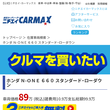
【公式】ニチエイ・カーマックス 新車・中古車・車検・整備（柏・取手・守谷）
会社概要
採用情報
ニチエイカーマックスとは
アフターサービス
お問い合わせ
お気に入り
総合カーディーラー ニチエイ・
ランキング
トップページ
＞
在庫車両検索
＞
ホンダ Ｎ-ＯＮＥ ６６０ スタンダード・ローダウン
ホンダ Ｎ-ＯＮＥ ６６０ スタンダード・ローダウ
ン
89
車両価格
万 (税込)
諸費用
10.9
万
支払総額
99.9
万