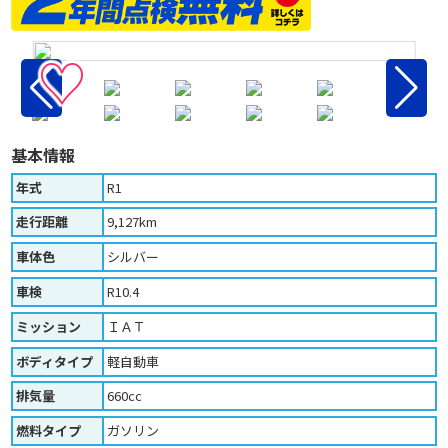
♡
基本情報
年式
R1
走行距離
9,127km
車体色
シルバー
車検
R10.4
ミッション
ＩＡＴ
ボディタイプ
軽自動車
排気量
660cc
燃料タイプ
ガソリン