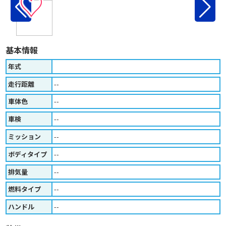
♡
基本情報
年式
走行距離
--
車体色
--
車検
--
ミッション
--
ボディタイプ
--
排気量
--
燃料タイプ
--
ハンドル
--