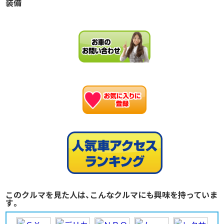
装備
お
このクルマを見た人は、こんなクルマにも興味を持っていま
す。