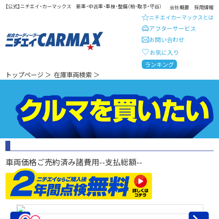
【公式】ニチエイ・カーマックス 新車・中古車・車検・整備（柏・取手・守谷）
会社概要
採用情報
ニチエイカーマックスとは
アフターサービス
お問い合わせ
お気に入り
総合カーディーラー ニチエイ・
ランキング
トップページ
＞
在庫車両検索
＞
車両価格
ご売約済み
諸費用
--
支払総額
--