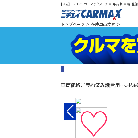
【公式】ニチエイ・カーマックス 新車・中古車・車検・整備（
総合カ
トップページ
＞
在庫車両検索
＞
車両価格
ご売約済み
諸費用
--
支払
♡