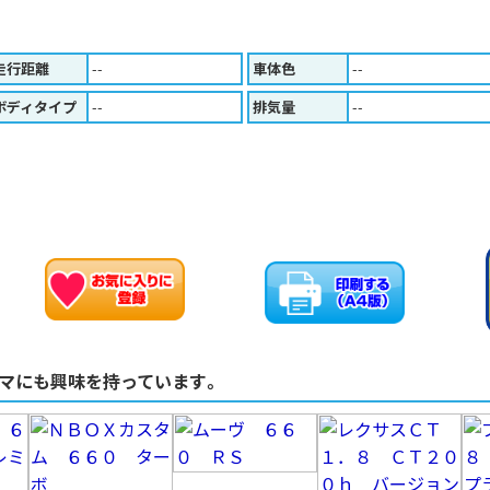
走行距離
--
車体色
--
ボディタイプ
--
排気量
--
お車のお問い合わせ
お気に入りに追加
マにも興味を持っています。