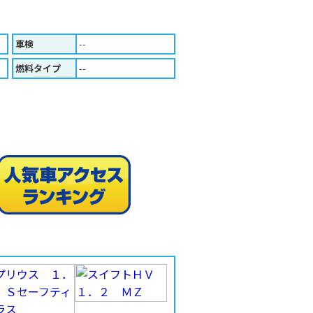
車検
--
燃料タイプ
--
人気車ア
印刷する（Ａ４版）