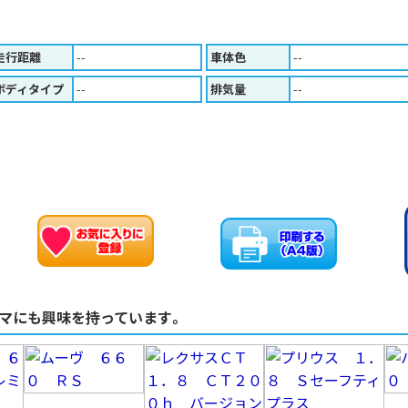
走行距離
--
車体色
--
ボディタイプ
--
排気量
--
お車のお問い合わせ
お気に入りに追加
マにも興味を持っています。