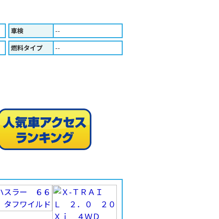
車検
--
燃料タイプ
--
人気車ア
印刷する（Ａ４版）