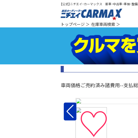
【公式】ニチエイ・カーマックス 新車・中古車・車検・整備（
総合カ
トップページ
＞
在庫車両検索
＞
車両価格
ご売約済み
諸費用
--
支払
♡