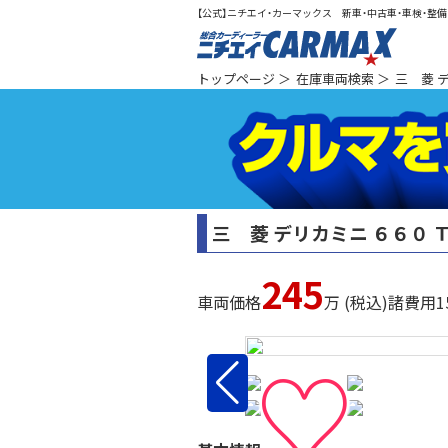
【公式】ニチエイ・カーマックス 新車・中古車・車検・整備（
総合カ
トップページ
＞
在庫車両検索
＞
三 菱 
三 菱 デリカミニ ６６０ 
245
車両価格
万 (税込)
諸費用
1
♡