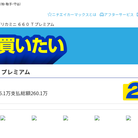
柏・取手・守谷）
ニチエイカーマックスとは
アフターサービス
ーディーラー ニチエイ・カーマックス
デリカミニ ６６０ Ｔプレミアム
Ｔプレミアム
クルマを買いたい
5.1
万
支払総額
260.1
万