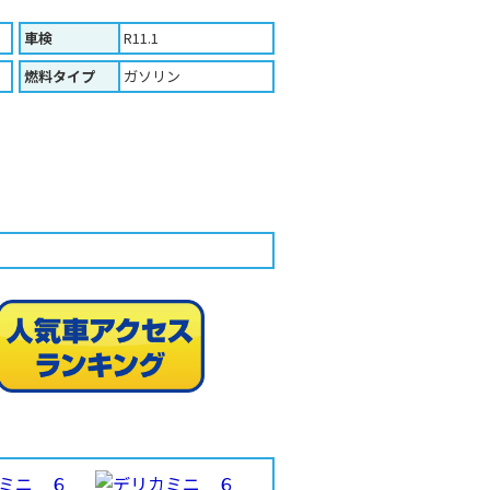
車検
R11.1
燃料タイプ
ガソリン
人気車ア
印刷する（Ａ４版）