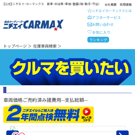
【公式】ニチエイ・カーマックス 新車・中古車・車検・整備（柏・取手・守谷）
会社概要
採用情報
ニチエイカーマックスとは
アフターサービス
お問い合わせ
お気に入り
総合カーディーラー ニチエイ・
ランキング
トップページ
＞
在庫車両検索
＞
車両価格
ご売約済み
諸費用
--
支払総額
--