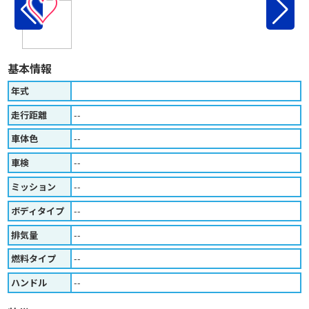
♡
基本情報
年式
走行距離
--
車体色
--
車検
--
ミッション
--
ボディタイプ
--
排気量
--
燃料タイプ
--
ハンドル
--