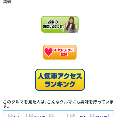
装備
お
このクルマを見た人は、こんなクルマにも興味を持っていま
す。