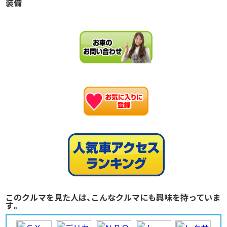
装備
お
このクルマを見た人は、こんなクルマにも興味を持っていま
す。