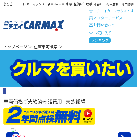
【公式】ニチエイ・カーマックス 新車・中古車・車検・整備（柏・取手・守谷）
会社概要
採用情報
ニチエイカーマックスとは
アフターサービス
お問い合わせ
お気に入り
総合カーディーラー ニチエイ・
ランキング
トップページ
＞
在庫車両検索
＞
車両価格
ご売約済み
諸費用
--
支払総額
--