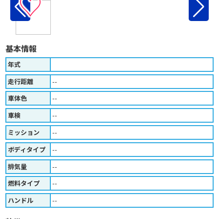
♡
基本情報
年式
走行距離
--
車体色
--
車検
--
ミッション
--
ボディタイプ
--
排気量
--
燃料タイプ
--
ハンドル
--