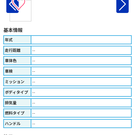
♡
基本情報
年式
走行距離
--
車体色
--
車検
--
ミッション
--
ボディタイプ
--
排気量
--
燃料タイプ
--
ハンドル
--