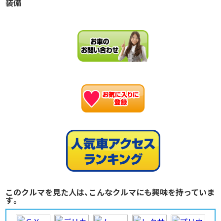
装備
お
このクルマを見た人は、こんなクルマにも興味を持っていま
す。