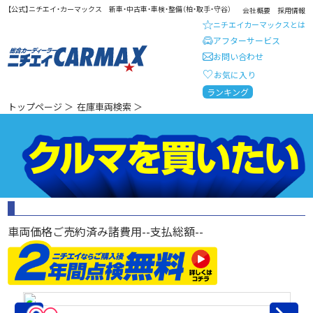
【公式】ニチエイ・カーマックス 新車・中古車・車検・整備（柏・取手・守谷）
会社概要
採用情報
ニチエイカーマックスとは
アフターサービス
お問い合わせ
お気に入り
総合カーディーラー ニチエイ・
ランキング
トップページ
＞
在庫車両検索
＞
車両価格
ご売約済み
諸費用
--
支払総額
--