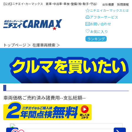
【公式】ニチエイ・カーマックス 新車・中古車・車検・整備（柏・取手・守谷）
会社概要
採用情報
ニチエイカーマックスとは
アフターサービス
お問い合わせ
お気に入り
総合カーディーラー ニチエイ・
ランキング
トップページ
＞
在庫車両検索
＞
車両価格
ご売約済み
諸費用
--
支払総額
--