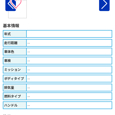
♡
基本情報
年式
走行距離
--
車体色
--
車検
--
ミッション
--
ボディタイプ
--
排気量
--
燃料タイプ
--
ハンドル
--