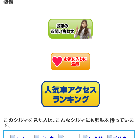
装備
お
このクルマを見た人は、こんなクルマにも興味を持っていま
す。