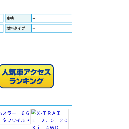
車検
--
燃料タイプ
--
人気車ア
印刷する（Ａ４版）