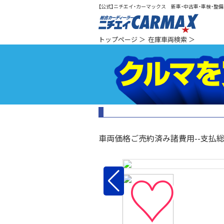
【公式】ニチエイ・カーマックス 新車・中古車・車検・整備（
総合カ
トップページ
＞
在庫車両検索
＞
車両価格
ご売約済み
諸費用
--
支払
♡