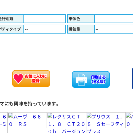
走行距離
--
車体色
--
ボディタイプ
--
排気量
--
お車のお問い合わせ
お気に入りに追加
マにも興味を持っています。