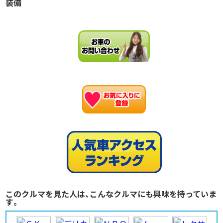
装備
お
このクルマを見た人は、こんなクルマにも興味を持っていま
す。