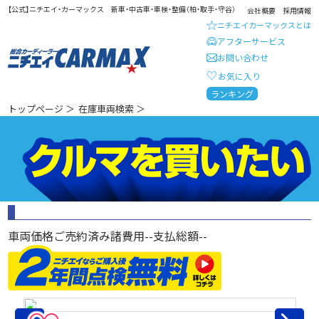
【公式】ニチエイ・カーマックス 新車・中古車・車検・整備（柏・取手・守谷）
会社概要
採用情報
ニチエイカーマックスとは
アフターサービス
お問い合わせ
お気に入り
総合カーディーラー ニチエイ・
ランキング
トップページ
＞
在庫車両検索
＞
車両価格
ご売約済み
諸費用
--
支払総額
--