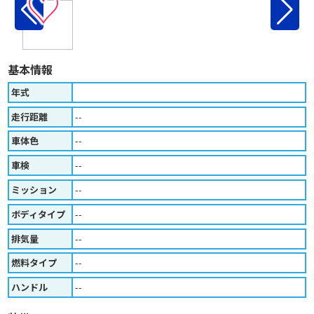
♡
基本情報
年式
走行距離
--
車体色
--
車検
--
ミッション
--
ボディタイプ
--
排気量
--
燃料タイプ
--
ハンドル
--