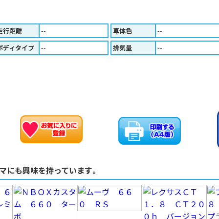
走行距離
--
車体色
--
ボディタイプ
--
排気量
--
お車のお問い合わせ
お気に入りに追加
マにも興味を持っています。