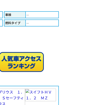
車検
--
燃料タイプ
--
人気車ア
印刷する（Ａ４版）