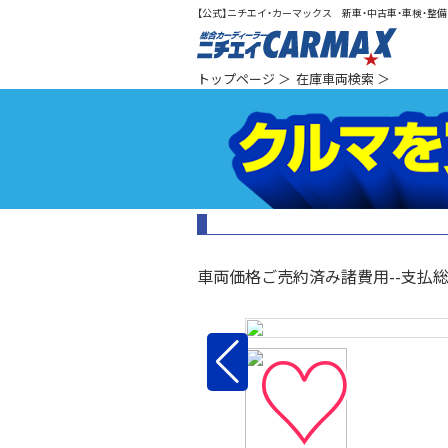
【公式】ニチエイ・カーマックス 新車・中古車・車検・整備（
総合カ
トップページ
＞
在庫車両検索
＞
車両価格
ご売約済み
諸費用
--
支払
♡