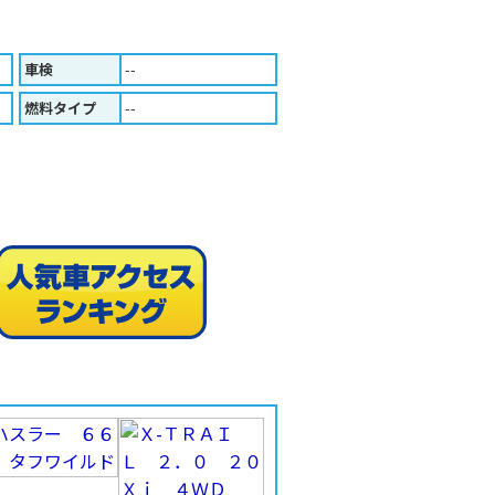
車検
--
燃料タイプ
--
人気車ア
印刷する（Ａ４版）