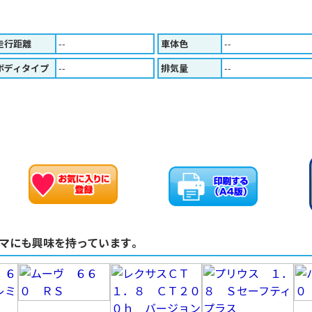
走行距離
--
車体色
--
ボディタイプ
--
排気量
--
お車のお問い合わせ
お気に入りに追加
マにも興味を持っています。