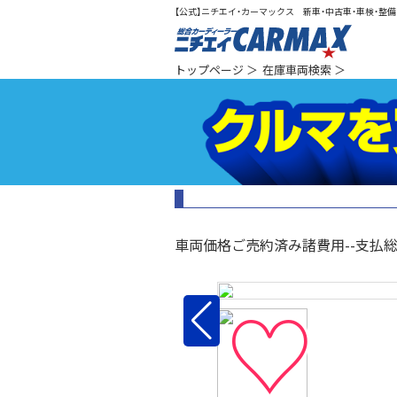
【公式】ニチエイ・カーマックス 新車・中古車・車検・整備（
総合カ
トップページ
＞
在庫車両検索
＞
車両価格
ご売約済み
諸費用
--
支払
♡