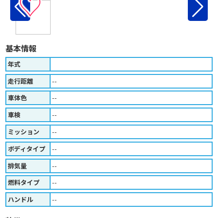
♡
基本情報
年式
走行距離
--
車体色
--
車検
--
ミッション
--
ボディタイプ
--
排気量
--
燃料タイプ
--
ハンドル
--