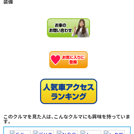
装備
お
このクルマを見た人は、こんなクルマにも興味を持っていま
す。