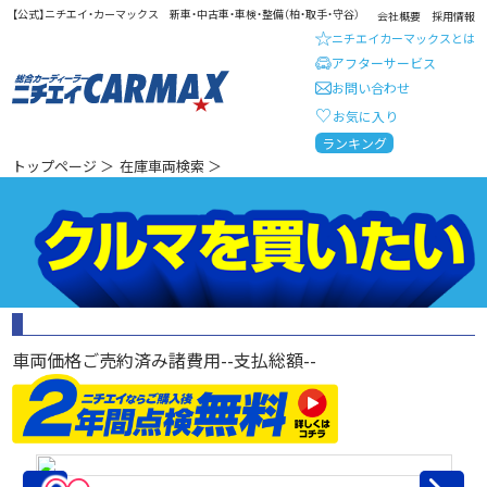
【公式】ニチエイ・カーマックス 新車・中古車・車検・整備（柏・取手・守谷）
会社概要
採用情報
ニチエイカーマックスとは
アフターサービス
お問い合わせ
お気に入り
総合カーディーラー ニチエイ・
ランキング
トップページ
＞
在庫車両検索
＞
車両価格
ご売約済み
諸費用
--
支払総額
--