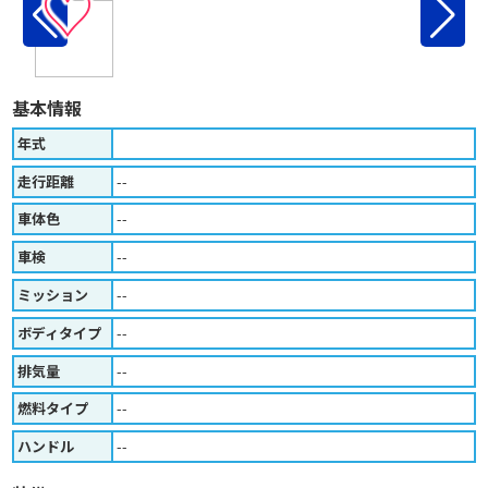
♡
基本情報
年式
走行距離
--
車体色
--
車検
--
ミッション
--
ボディタイプ
--
排気量
--
燃料タイプ
--
ハンドル
--