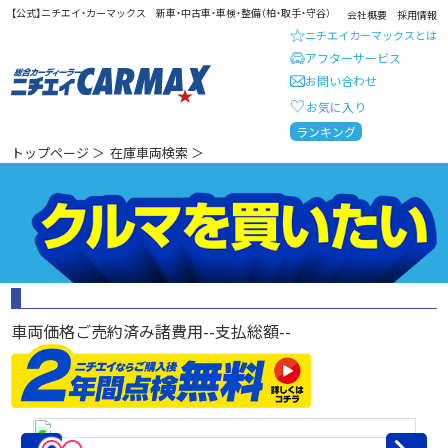
【公式】ニチエイ・カーマックス 新車・中古車・車検・整備（柏・取手・守谷）
会社概要
採用情報
ニチエイカーマックスとは
アフターサービス
お問い合わせ
お気に入り
総合カーディーラー ニチエイ・
ランキング
トップページ
＞
在庫車両検索
＞
車両価格
ご売約済み
諸費用
--
支払総額
--