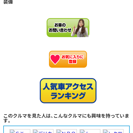
装備
お
このクルマを見た人は、こんなクルマにも興味を持っていま
す。