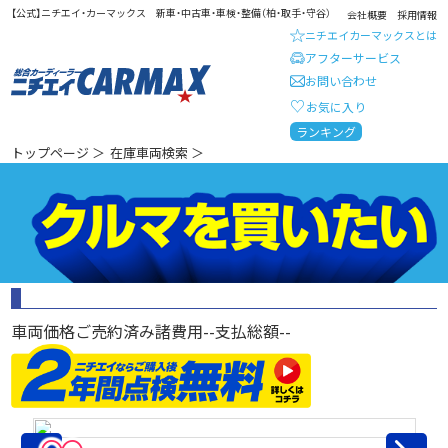
【公式】ニチエイ・カーマックス 新車・中古車・車検・整備（柏・取手・守谷）
会社概要
採用情報
ニチエイカーマックスとは
アフターサービス
お問い合わせ
お気に入り
総合カーディーラー ニチエイ・
ランキング
トップページ
＞
在庫車両検索
＞
車両価格
ご売約済み
諸費用
--
支払総額
--