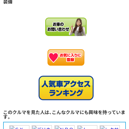
装備
お
このクルマを見た人は、こんなクルマにも興味を持っていま
す。