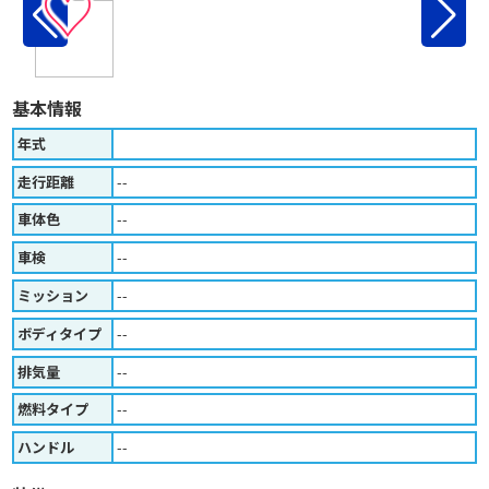
♡
基本情報
年式
走行距離
--
車体色
--
車検
--
ミッション
--
ボディタイプ
--
排気量
--
燃料タイプ
--
ハンドル
--