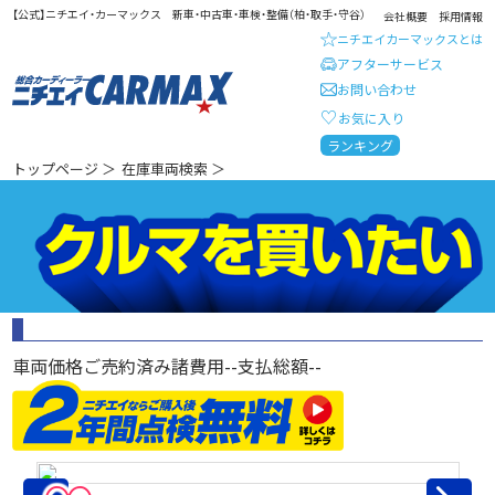
【公式】ニチエイ・カーマックス 新車・中古車・車検・整備（柏・取手・守谷）
会社概要
採用情報
ニチエイカーマックスとは
アフターサービス
お問い合わせ
お気に入り
総合カーディーラー ニチエイ・
ランキング
トップページ
＞
在庫車両検索
＞
車両価格
ご売約済み
諸費用
--
支払総額
--