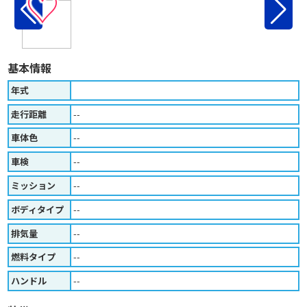
♡
基本情報
年式
走行距離
--
車体色
--
車検
--
ミッション
--
ボディタイプ
--
排気量
--
燃料タイプ
--
ハンドル
--