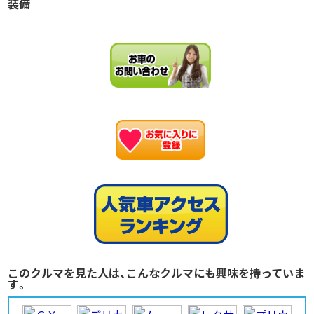
装備
お
このクルマを見た人は、こんなクルマにも興味を持っていま
す。