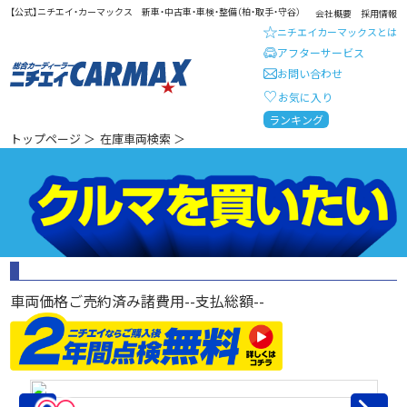
【公式】ニチエイ・カーマックス 新車・中古車・車検・整備（柏・取手・守谷）
会社概要
採用情報
ニチエイカーマックスとは
アフターサービス
お問い合わせ
お気に入り
総合カーディーラー ニチエイ・
ランキング
トップページ
＞
在庫車両検索
＞
車両価格
ご売約済み
諸費用
--
支払総額
--