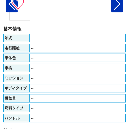
♡
基本情報
年式
走行距離
--
車体色
--
車検
--
ミッション
--
ボディタイプ
--
排気量
--
燃料タイプ
--
ハンドル
--