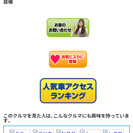
装備
お
このクルマを見た人は、こんなクルマにも興味を持っていま
す。