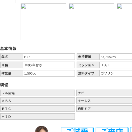
基本情報
年式
H27
走行距離
33,555km
車検
車検2年付き
ミッション
ＩＡＴ
排気量
1,500cc
燃料タイプ
ガソリン
装備
フル装備
ナビ
ＡＢＳ
キーレス
ＥＴＣ
自動ドア
ＨＩＤ