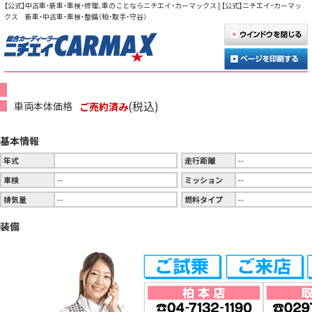
【公式】中古車・新車・車検・修理、車のことならニチエイ・カーマックス | 【公式】ニチエイ・カーマッ
クス 新車・中古車・車検・整備（柏・取手・守谷）
(税込)
車両本体価格
ご売約済み
基本情報
年式
走行距離
--
車検
--
ミッション
--
排気量
--
燃料タイプ
--
装備