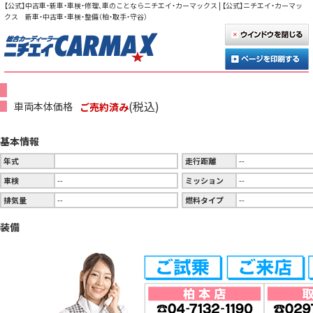
【公式】中古車・新車・車検・修理、車のことならニチエイ・カーマックス | 【公式】ニチエイ・カーマッ
クス 新車・中古車・車検・整備（柏・取手・守谷）
(税込)
車両本体価格
ご売約済み
基本情報
年式
走行距離
--
車検
--
ミッション
--
排気量
--
燃料タイプ
--
装備