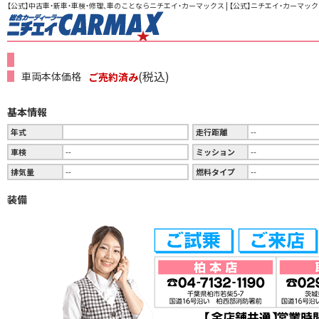
【公式】中古車・新車・車検・修理、車のことならニチエイ・カーマックス | 【公式】ニチエイ・カーマック
(税込)
車両本体価格
ご売約済み
基本情報
年式
走行距離
--
車検
--
ミッション
--
排気量
--
燃料タイプ
--
装備