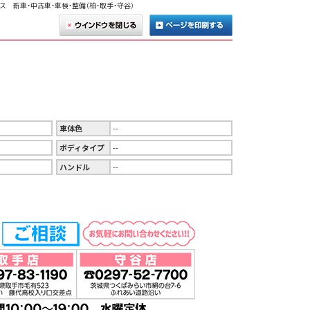
ス 新車・中古車・車検・整備（柏・取手・守谷）
車体色
--
ボディタイプ
--
ハンドル
--