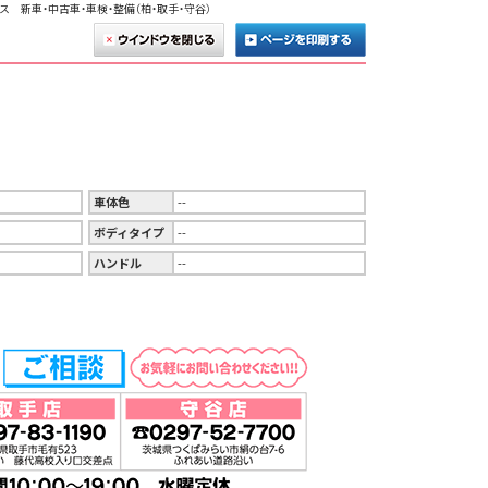
ス 新車・中古車・車検・整備（柏・取手・守谷）
車体色
--
ボディタイプ
--
ハンドル
--