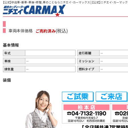
【公式】中古車・新車・車検・修理、車のことならニチエイ・カーマックス | 【公式】ニチエイ・カーマック
(税込)
車両本体価格
ご売約済み
基本情報
年式
走行距離
--
車検
--
ミッション
--
排気量
--
燃料タイプ
--
装備