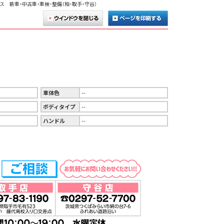
ス 新車・中古車・車検・整備（柏・取手・守谷）
車体色
--
ボディタイプ
--
ハンドル
--