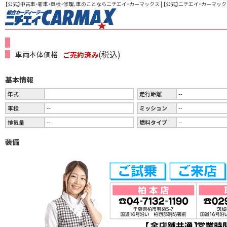
【公式】中古車・新車・車検・修理、車のことならニチエイ・カーマックス | 【公式】ニチエイ・カーマック
(税込)
車両本体価格
ご売約済み
基本情報
年式
走行距離
--
車検
--
ミッション
--
排気量
--
燃料タイプ
--
装備