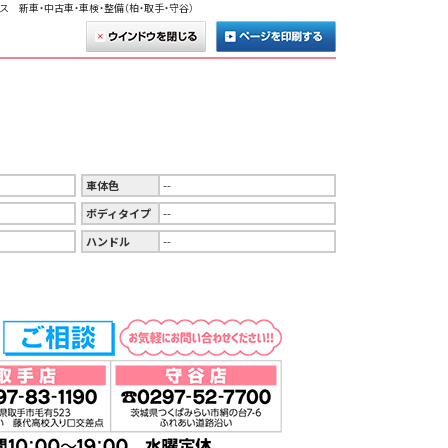
ス 新車・中古車・車検・整備（柏・取手・守谷）
車体色
--
ボディタイプ
--
ハンドル
--