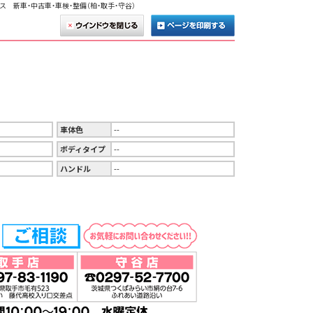
ス 新車・中古車・車検・整備（柏・取手・守谷）
車体色
--
ボディタイプ
--
ハンドル
--