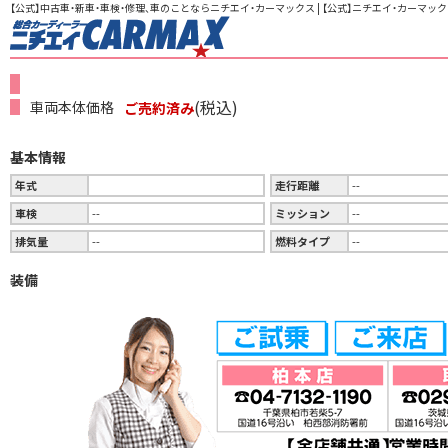
【公式】中古車・新車・車検・修理、車のことならニチエイ・カーマックス | 【公式】ニチエイ・カーマック
(税込)
車両本体価格
ご売約済み
基本情報
年式
走行距離
--
車検
--
ミッション
--
排気量
--
燃料タイプ
--
装備