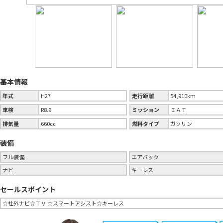
基本情報
年式
H27
走行距離
54,910km
車検
R8.9
ミッション
ＩＡＴ
排気量
660cc
燃料タイプ
ガソリン
装備
フル装備
エアバック
ナビ
キーレス
セールスポイント
☆社外ナビ☆ＴＶ ☆スマートアシスト☆キーレス